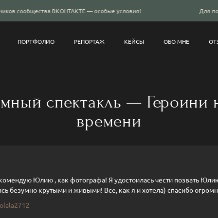
ВКОНТАКТЕ — особые условия!
Для подписчиков сообще
ПОРТФОЛИО
РЕПОРТАЖ
КЕЙСЫ
ОБО МНЕ
ОТ
мный спектакль — Героини 
времени
комендую Юлию , как фотографа! Я удостоилась чести позвать Юлию
сь безумно крутыми и живыми! Все, как я и хотела) спасибо огромн
olala2712